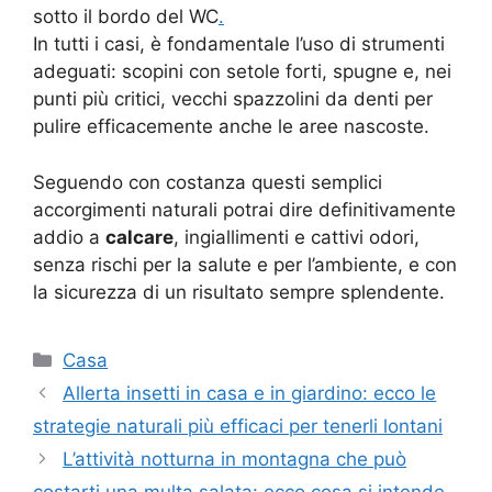
sotto il bordo del WC
.
In tutti i casi, è fondamentale l’uso di strumenti
adeguati: scopini con setole forti, spugne e, nei
punti più critici, vecchi spazzolini da denti per
pulire efficacemente anche le aree nascoste.
Seguendo con costanza questi semplici
accorgimenti naturali potrai dire definitivamente
addio a
calcare
, ingiallimenti e cattivi odori,
senza rischi per la salute e per l’ambiente, e con
la sicurezza di un risultato sempre splendente.
Categorie
Casa
Allerta insetti in casa e in giardino: ecco le
strategie naturali più efficaci per tenerli lontani
L’attività notturna in montagna che può
costarti una multa salata: ecco cosa si intende