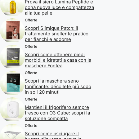
Prova il siero Lumina Peptide e
dona nuova luce e compattezza
alla tua pelle
Offerte
Scopri Slimique Patch: il
trattamento snellente pratico
per fianchi e addome
Offerte
Scopri come ottenere piedi
morbidi e idratati a casa con la
maschera Footea
Offerte
Scopri la maschera seno
tonificante: décolleté più sodo
in soli 20 minuti
Offerte
Mantieni il frigorifero sempre
fresco con O3 Cube: scopri la
soluzione compatta
Offerte
Scopri come asciugare il