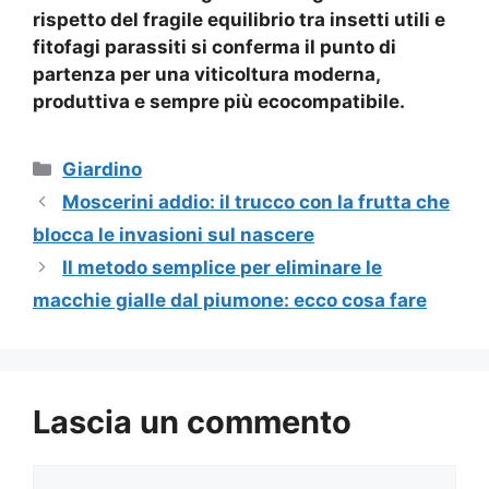
rispetto del fragile equilibrio tra insetti utili e
fitofagi parassiti si conferma il punto di
partenza per una viticoltura moderna,
produttiva e sempre più ecocompatibile.
Categorie
Giardino
Moscerini addio: il trucco con la frutta che
blocca le invasioni sul nascere
Il metodo semplice per eliminare le
macchie gialle dal piumone: ecco cosa fare
Lascia un commento
Commento