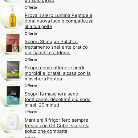
un solo gesto
Offerte
Prova il siero Lumina Peptide e
dona nuova luce e compattezza
alla tua pelle
Offerte
Scopri Slimique Patch: il
trattamento snellente pratico
per fianchi e addome
Offerte
Scopri come ottenere piedi
morbidi e idratati a casa con la
maschera Footea
Offerte
Scopri la maschera seno
tonificante: décolleté più sodo
in soli 20 minuti
Offerte
Mantieni il frigorifero sempre
fresco con O3 Cube: scopri la
soluzione compatta