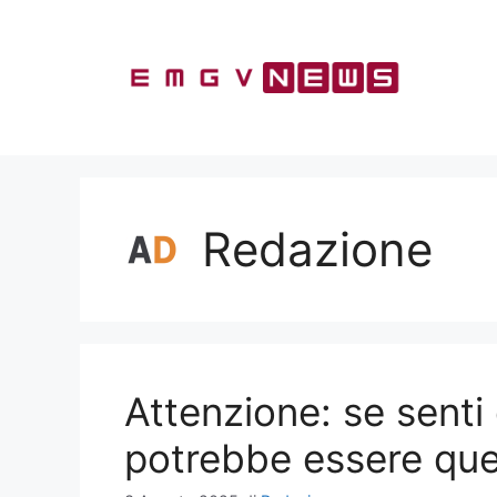
Vai
al
contenuto
Redazione
Attenzione: se senti 
potrebbe essere que